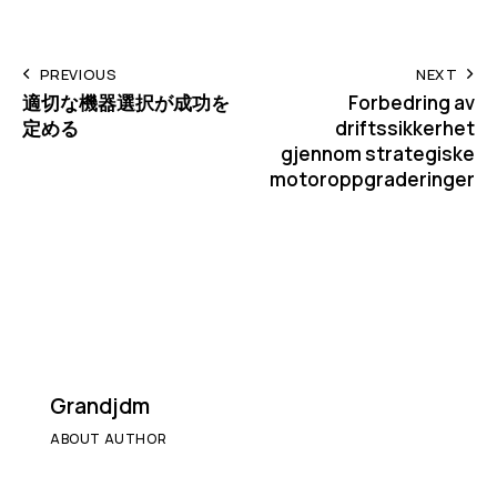
Post
PREVIOUS
NEXT
適切な機器選択が成功を
Forbedring av
navigation
定める
driftssikkerhet
gjennom strategiske
motoroppgraderinger
Grandjdm
ABOUT AUTHOR