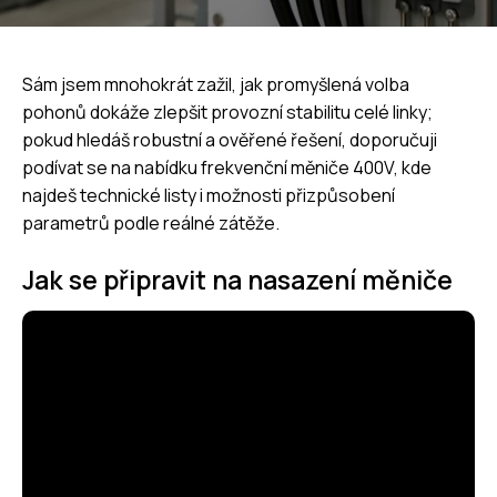
Sám jsem mnohokrát zažil, jak promyšlená volba
pohonů dokáže zlepšit provozní stabilitu celé linky;
pokud hledáš robustní a ověřené řešení, doporučuji
podívat se na nabídku
frekvenční měniče 400V
, kde
najdeš technické listy i možnosti přizpůsobení
parametrů podle reálné zátěže.
Jak se připravit na nasazení měniče