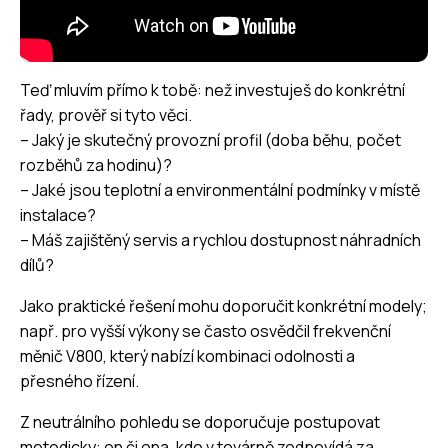
Teď mluvím přímo k tobě: než investuješ do konkrétní
řady, prověř si tyto věci.
– Jaký je skutečný provozní profil (doba běhu, počet
rozběhů za hodinu)?
– Jaké jsou teplotní a environmentální podmínky v místě
instalace?
– Máš zajištěný servis a rychlou dostupnost náhradních
dílů?
Jako praktické řešení mohu doporučit konkrétní modely;
např. pro vyšší výkony se často osvědčil
frekvenční
měnič V800
, který nabízí kombinaci odolnosti a
přesného řízení.
Z neutrálního pohledu se doporučuje postupovat
metodicky: on či ona, kdo v továrně zodpovídá za