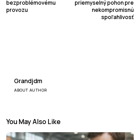
bezproblémovému
priemyselný pohon pre
provozu
nekompromisnú
spoľahlivosť
Grandjdm
ABOUT AUTHOR
You May Also Like