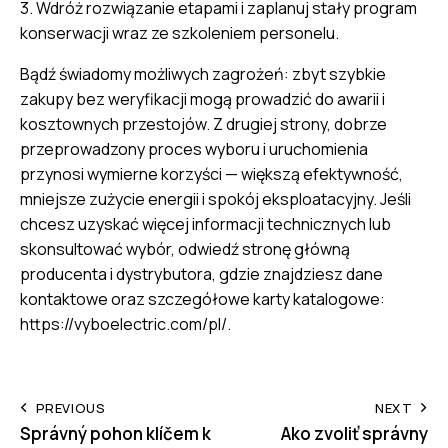
3. Wdróż rozwiązanie etapami i zaplanuj stały program
konserwacji wraz ze szkoleniem personelu.
Bądź świadomy możliwych zagrożeń: zbyt szybkie
zakupy bez weryfikacji mogą prowadzić do awarii i
kosztownych przestojów. Z drugiej strony, dobrze
przeprowadzony proces wyboru i uruchomienia
przynosi wymierne korzyści — większą efektywność,
mniejsze zużycie energii i spokój eksploatacyjny. Jeśli
chcesz uzyskać więcej informacji technicznych lub
skonsultować wybór, odwiedź stronę główną
producenta i dystrybutora, gdzie znajdziesz dane
kontaktowe oraz szczegółowe karty katalogowe:
https://vyboelectric.com/pl/
.
Post
PREVIOUS
NEXT
Správný pohon klíčem k
Ako zvoliť správny
navigation