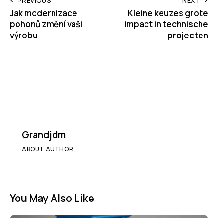
Post
PREVIOUS
NEXT
Jak modernizace
Kleine keuzes grote
navigation
pohonů změní vaši
impact in technische
výrobu
projecten
Grandjdm
ABOUT AUTHOR
You May Also Like