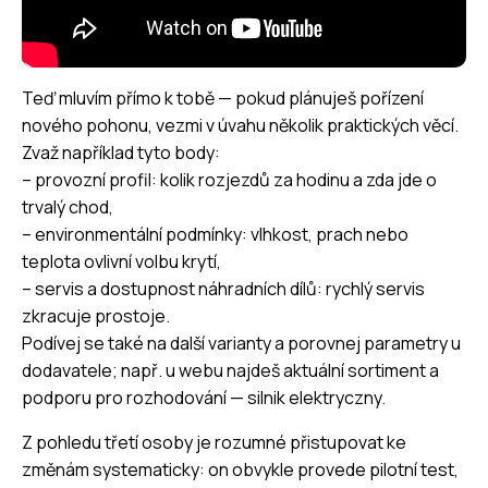
Teď mluvím přímo k tobě — pokud plánuješ pořízení
nového pohonu, vezmi v úvahu několik praktických věcí.
Zvaž například tyto body:
– provozní profil: kolik rozjezdů za hodinu a zda jde o
trvalý chod,
– environmentální podmínky: vlhkost, prach nebo
teplota ovlivní volbu krytí,
– servis a dostupnost náhradních dílů: rychlý servis
zkracuje prostoje.
Podívej se také na další varianty a porovnej parametry u
dodavatele; např. u webu najdeš aktuální sortiment a
podporu pro rozhodování —
silnik elektryczny
.
Z pohledu třetí osoby je rozumné přistupovat ke
změnám systematicky: on obvykle provede pilotní test,