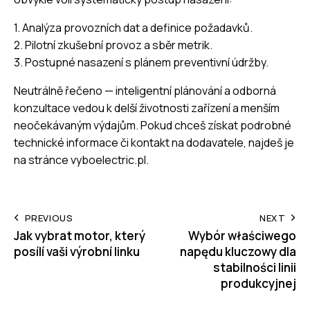
1. Analýza provozních dat a definice požadavků.
2. Pilotní zkušební provoz a sběr metrik.
3. Postupné nasazení s plánem preventivní údržby.
Neutrálně řečeno — inteligentní plánování a odborná
konzultace vedou k delší životnosti zařízení a menším
neočekávaným výdajům. Pokud chceš získat podrobné
technické informace či kontakt na dodavatele, najdeš je
na stránce
vyboelectric.pl
.
Post
PREVIOUS
NEXT
Jak vybrat motor, který
Wybór właściwego
navigation
posílí vaši výrobní linku
napędu kluczowy dla
stabilności linii
produkcyjnej