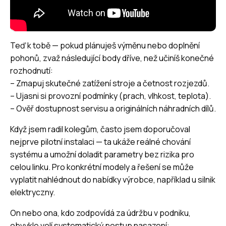
Teď k tobě — pokud plánuješ výměnu nebo doplnění
pohonů, zvaž následující body dříve, než učiníš konečné
rozhodnutí:
– Zmapuj skutečné zatížení stroje a četnost rozjezdů.
– Ujasni si provozní podmínky (prach, vlhkost, teplota).
– Ověř dostupnost servisu a originálních náhradních dílů.
Když jsem radil kolegům, často jsem doporučoval
nejprve pilotní instalaci — ta ukáže reálné chování
systému a umožní doladit parametry bez rizika pro
celou linku. Pro konkrétní modely a řešení se může
vyplatit nahlédnout do nabídky výrobce, například u
silnik
elektryczny
.
On nebo ona, kdo zodpovídá za údržbu v podniku,
obvykle volí systematický postup nasazení: