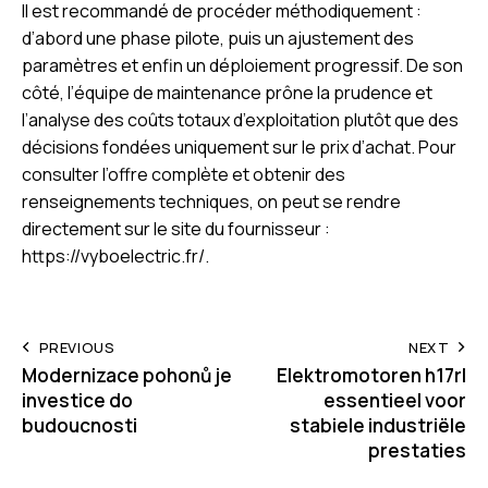
Il est recommandé de procéder méthodiquement :
d’abord une phase pilote, puis un ajustement des
paramètres et enfin un déploiement progressif. De son
côté, l’équipe de maintenance prône la prudence et
l’analyse des coûts totaux d’exploitation plutôt que des
décisions fondées uniquement sur le prix d’achat. Pour
consulter l’offre complète et obtenir des
renseignements techniques, on peut se rendre
directement sur le site du fournisseur :
https://vyboelectric.fr/
.
Post
PREVIOUS
NEXT
Modernizace pohonů je
Elektromotoren h17rl
navigation
investice do
essentieel voor
budoucnosti
stabiele industriële
prestaties