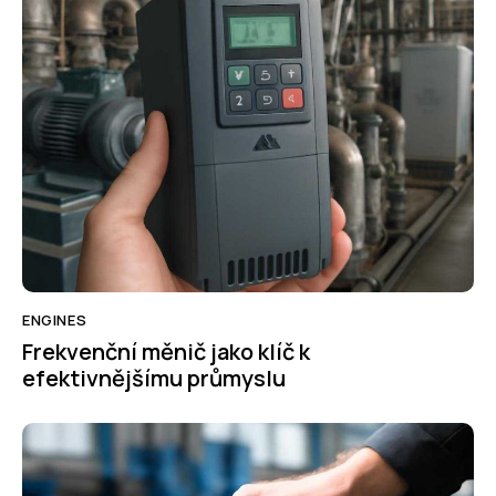
ENGINES
Frekvenční měnič jako klíč k
efektivnějšímu průmyslu