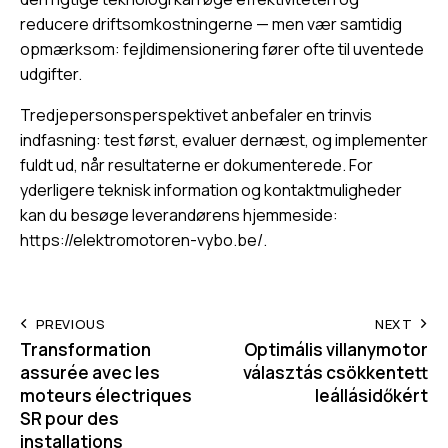
reducere driftsomkostningerne — men vær samtidig
opmærksom: fejldimensionering fører ofte til uventede
udgifter.
Tredjepersonsperspektivet anbefaler en trinvis
indfasning: test først, evaluer dernæst, og implementer
fuldt ud, når resultaterne er dokumenterede. For
yderligere teknisk information og kontaktmuligheder
kan du besøge leverandørens hjemmeside:
https://elektromotoren-vybo.be/
.
Post
PREVIOUS
NEXT
Transformation
Optimális villanymotor
navigation
assurée avec les
választás csökkentett
moteurs électriques
leállásidőkért
SR pour des
installations