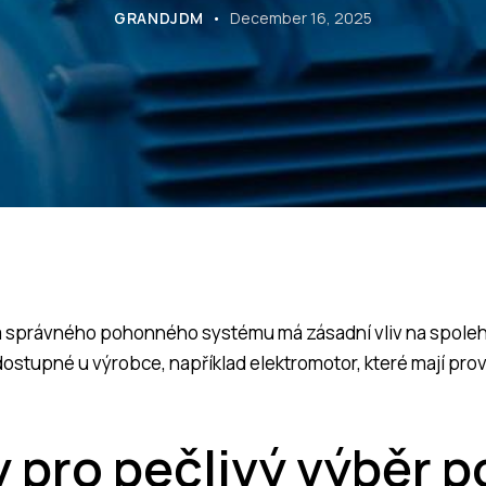
GRANDJDM
December 16, 2025
ba správného pohonného systému má zásadní vliv na spoleh
 dostupné u výrobce, například
elektromotor
, které mají pr
 pro pečlivý výběr 