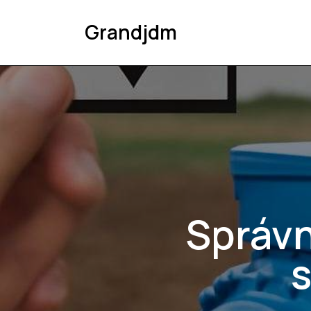
Grandjdm
Správn
s