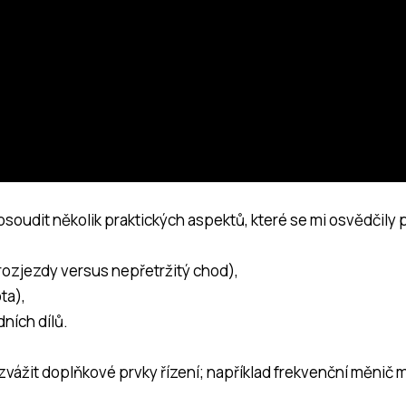
oudit několik praktických aspektů, které se mi osvědčily př
 rozjezdy versus nepřetržitý chod),
ta),
ních dílů.
zvážit doplňkové prvky řízení; například
frekvenční měnič
m
.