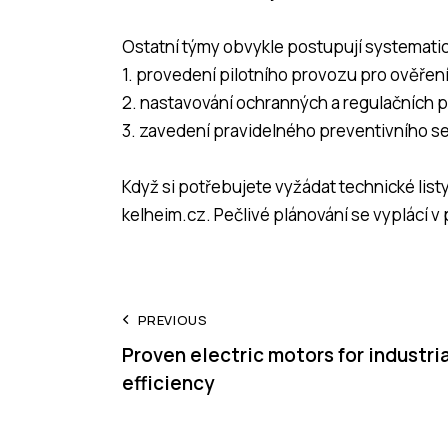
Ostatní týmy obvykle postupují systemati
1. provedení pilotního provozu pro ověřen
2. nastavování ochranných a regulačních 
3. zavedení pravidelného preventivního se
Když si potřebujete vyžádat technické list
kelheim.cz
. Pečlivé plánování se vyplácí 
Post
PREVIOUS
Proven electric motors for industria
navigation
efficiency