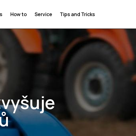
s
How to
Service
Tips and Tricks
zvyšuje
jů