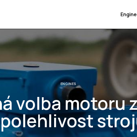
Engine
ENGINES
á volba motoru 
polehlivost stro