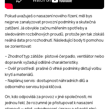
Pokud uvažuješ o nasazení nového řízení, měl bys
nejprve zanalyzovat provozní podmínky a skutečná
zatížení. Já obvykle začnu měřením spotřeby a
sledováním rozběhových proudů, protože jen tak získáš
reálná data pro rozhodnutí. Následující body ti pomohou
se zorientovat:
– Zhodnoť typ zátěže: pístové čerpadlo, ventilátor nebo
dopravník vyžadují odlišné charakteristiky.
– Ověř prostředí: prašné či vlhké podmínky diktují volbu
krytí a materiálů.
– Naplánuj servis: dostupnost náhradních dílů a
odborného servisu bývá klíčová.
On, kdo odpovídá za provoz v jiné společnosti, mi
jednou řekl, že rozumné je přistupovat k nasazení
etapově — pilot, vyhodnocení, úpravy a až poté plný