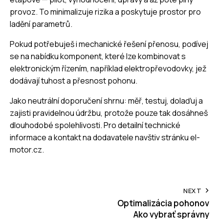
provoz. To minimalizuje rizika a poskytuje prostor pro
ladění parametrů.
Pokud potřebuješ i mechanické řešení přenosu, podívej
se na nabídku komponent, které lze kombinovat s
elektronickým řízením, například
elektropřevodovky
, jež
dodávají tuhost a přesnost pohonu.
Jako neutrální doporučení shrnu: měř, testuj, dolaďuj a
zajisti pravidelnou údržbu, protože pouze tak dosáhneš
dlouhodobé spolehlivosti. Pro detailní technické
informace a kontakt na dodavatele navštiv stránku
el-
motor.cz
.
Post
NEXT
Optimalizácia pohonov
navigation
Ako vybrať správny