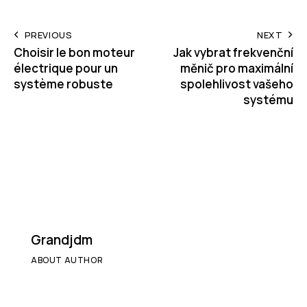
Post
PREVIOUS
NEXT
Choisir le bon moteur
Jak vybrat frekvenční
navigation
électrique pour un
měnič pro maximální
système robuste
spolehlivost vašeho
systému
Grandjdm
ABOUT AUTHOR